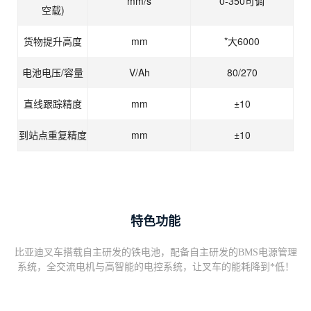
mm/s
0-350可调
空载)
货物提升高度
mm
*大6000
电池电压/容量
V/Ah
80/270
直线跟踪精度
mm
±10
到站点重复精度
mm
±10
特色功能
比亚迪叉车搭载自主研发的铁电池，配备自主研发的BMS电源管理
系统，全交流电机与高智能的电控系统，让叉车的能耗降到*低！