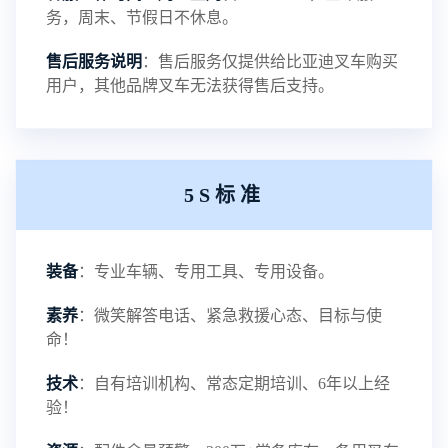
磷酸铁锂电池介绍
务，周末、节假日不休息。
NEW
售后服务说明
：售后服务仅提供给比亚迪叉车购买
用户，其他品牌叉车无法获得售后支持。
铅酸蓄电池叉车-叉车百科
NEW
5S标准
电瓶叉车-叉车百科
NEW
装备
：专业车辆、专用工具、专用设备。
电动叉车-叉车百科
NEW
素养
：微笑解答电话、紧急救援心态、目标与使
命！
技术
：自有培训机构、常态定期培训、6年以上经
验！