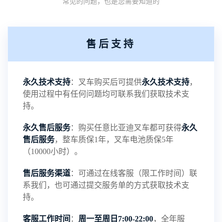
常见的问题，也是您需要知道的
的稳定性能，但会改变电池的化学介质导致电池发
热，降低电池的寿命。而磷酸铁锂电池工作电压高
售后支持
达3.2V，与铅酸电池的工作电压2.1V相比，电池更
具稳定性。2、比能量大。比能量是指电池单位质量
永久技术支持
：叉车购买后可提供
永久技术支持
，
使用过程中有任何问题均可联系我们获取技术支
或单位体积所能输出的电能，磷酸铁锂电池的质量
持。
永久售后服务
：购买任意比亚迪叉车都可获得
永久
比能量为120Wh/kg，；而体积比能量为200Wh/L，
售后服务
，整车质保1年，叉车电池质保5年
（10000小时）。
两种比能量都差不多是铅酸电池的3倍左右。从这也
售后服务渠道
：可通过在线客服（限工作时间）联
···
系我们，也可通过提交服务单的方式获取技术支
持。
客服工作时间
：
周一至周日7:00-22:00
，全年服