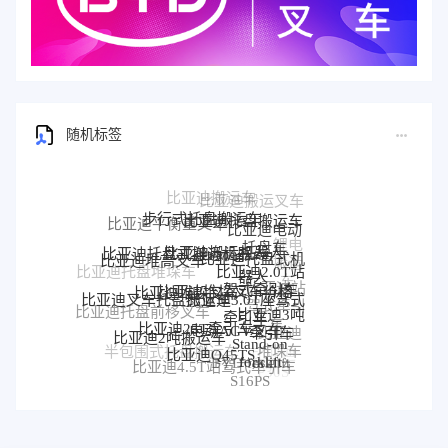
随机标签
步行式托盘搬运车
比亚迪托盘搬运车
比亚迪平衡重叉车
比亚迪电动
比亚迪搬运机器人
托盘车
锂电
比亚迪托盘式搬运机器人
比亚迪托盘式机
比亚迪堆高叉车
搬运
比亚迪2.0T站
器人
比亚迪托盘堆垛车
车
比亚迪堆垛叉车价格
比亚迪堆垛叉车
驾式牵引车
比亚迪站
比亚迪3.0T座驾式
比亚迪叉车托盘搬运车
驾式牵引
牵引车
比亚迪3吨
比亚迪托盘前移叉车
比亚迪25T牵引车
电动AGV叉车
车
牵引车
比亚迪
比亚迪2吨搬运车
Stand-on
比亚迪Q45TS
堆垛车
半包围式托盘搬运车
比亚迪
forklift
BYD forklift
比亚迪4.5T站驾式牵引车
比亚迪仓储叉车
P30S
S16PS