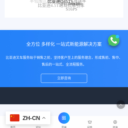
堆垛车
半包围式托盘搬运车
比亚迪
forklift
BYD forklift
比亚迪4.5T站驾式牵引车
比亚迪仓储叉车
P30S
S16PS
全方位 多样化 一站式新能源解决方案
比亚迪叉车服务始于销售之前，坚持客户至上的服务理念，形成售前、售中、
售后的一站式、全流程服务。
立即咨询
ZH-CN
菜单
首页
论坛
问答
咨询