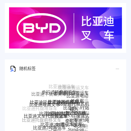
随机标签
步行式托盘搬运车
比亚迪托盘搬运车
比亚迪平衡重叉车
比亚迪电动
比亚迪搬运机器人
托盘车
比亚迪托盘式搬运机器人
锂电
比亚迪托盘式机
比亚迪堆高叉车
搬运
比亚迪2.0T站
器人
比亚迪托盘堆垛车
比亚迪堆垛叉车价格
车
比亚迪堆垛叉车
驾式牵引车
比亚迪站
比亚迪3.0T座驾式
比亚迪叉车托盘搬运车
驾式牵引
牵引车
比亚迪3吨
比亚迪托盘前移叉车
比亚迪25T牵引车
电动AGV叉车
车
牵引车
比亚迪
比亚迪2吨搬运车
Stand-on
比亚迪Q45TS