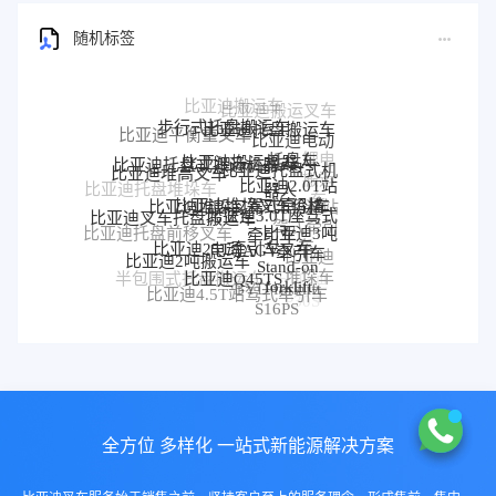
随机标签
步行式托盘搬运车
比亚迪托盘搬运车
比亚迪平衡重叉车
比亚迪电动
比亚迪搬运机器人
托盘车
比亚迪托盘式搬运机器人
锂电
比亚迪托盘式机
比亚迪堆高叉车
搬运
比亚迪2.0T站
器人
比亚迪托盘堆垛车
比亚迪堆垛叉车价格
车
比亚迪堆垛叉车
驾式牵引车
比亚迪站
比亚迪3.0T座驾式
比亚迪叉车托盘搬运车
驾式牵引
牵引车
比亚迪3吨
比亚迪托盘前移叉车
比亚迪25T牵引车
电动AGV叉车
车
牵引车
比亚迪
比亚迪2吨搬运车
Stand-on
比亚迪Q45TS
堆垛车
半包围式托盘搬运车
比亚迪
forklift
BYD forklift
比亚迪4.5T站驾式牵引车
比亚迪仓储叉车
P30S
S16PS
全方位 多样化 一站式新能源解决方案