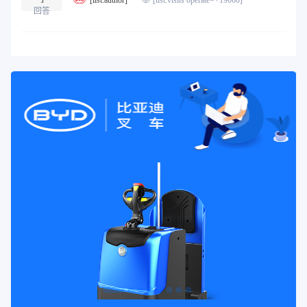
[list:visits operate=+19060]
回答