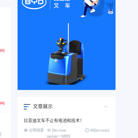
760]
760]
文章展示
比亚迪叉车不止有电池和技术！
公司动态
[list:visits
66[list:visits]
配
operate=+6800]