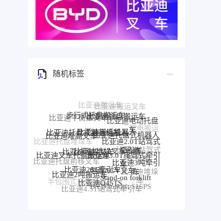
随机标签
步行式托盘搬运车
比亚迪托盘搬运车
比亚迪平衡重叉车
比亚迪电动托盘
比亚迪搬运机器人
比亚迪托盘式搬运机器人
车
比亚迪托盘式机器人
比亚迪堆高叉车
比亚迪2.0T站驾式
比亚迪托盘堆垛车
比亚迪堆垛叉车价格
比亚迪堆垛叉车
牵引车
比亚迪3.0T座驾式牵引
比亚迪站驾式
比亚迪叉车托盘搬运车
车
牵引车
比亚迪3吨牵引
比亚迪托盘前移叉车
比亚迪25T牵引车
电动AGV叉车
比亚迪牵
车
比亚迪2吨搬运车
比亚迪堆垛
引车
比亚迪前移叉车
Stand-on forklift
比亚迪Q45TS
车
半包围式托盘搬运车
比亚迪P30S
BYD forklift S16PS
比亚迪4.5T站驾式牵引车
比亚迪仓储叉车
比亚迪站驾式托盘搬运车