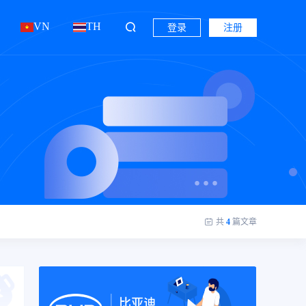
VN
TH
登录
注册
共
4
篇文章